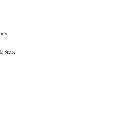
ions
 & Store
t